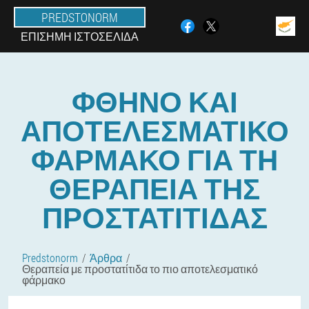
PREDSTONORM
ΕΠΊΣΗΜΗ ΙΣΤΟΣΕΛΊΔΑ
ΦΘΗΝΌ ΚΑΙ
ΑΠΟΤΕΛΕΣΜΑΤΙΚΌ
ΦΆΡΜΑΚΟ ΓΙΑ ΤΗ
ΘΕΡΑΠΕΊΑ ΤΗΣ
ΠΡΟΣΤΑΤΊΤΙΔΑΣ
Predstonorm
Άρθρα
Θεραπεία με προστατίτιδα το πιο αποτελεσματικό
φάρμακο