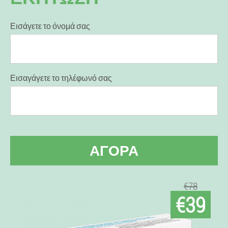
Εισάγετε το όνομά σας
Εισαγάγετε το τηλέφωνό σας
ΑΓΟΡΆ
€78
€39