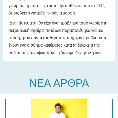
γνωρίζω πρώτα - είχα αυτή την ασθένεια από το 2007,
όπως λέει ο γιατρός, η χρόνια μορφή.
"Δεν πίστευα ότι θα είχα ένα πρόβλημα τόσο νωρίς στη
σεξουαλική σφαίρα, ποτέ δεν παραπονέθηκα για μια
στύση, ήταν πάντα σταθερή και υπήρχαν προβλήματα -
έχουν ένα αίσθημα καψίματος κατά τη διάρκεια της
συζήτησης," ανύψωση "και η δύναμη δεν ήταν η ίδια.
ΝΈΑ ΆΡΘΡΑ