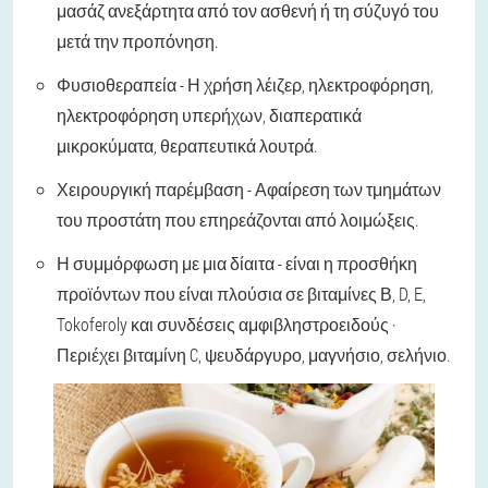
μασάζ ανεξάρτητα από τον ασθενή ή τη σύζυγό του
μετά την προπόνηση.
Φυσιοθεραπεία - Η χρήση λέιζερ, ηλεκτροφόρηση,
ηλεκτροφόρηση υπερήχων, διαπερατικά
μικροκύματα, θεραπευτικά λουτρά.
Χειρουργική παρέμβαση - Αφαίρεση των τμημάτων
του προστάτη που επηρεάζονται από λοιμώξεις.
Η συμμόρφωση με μια δίαιτα - είναι η προσθήκη
προϊόντων που είναι πλούσια σε βιταμίνες Β, D, E,
Tokoferoly και συνδέσεις αμφιβληστροειδούς ·
Περιέχει βιταμίνη C, ψευδάργυρο, μαγνήσιο, σελήνιο.