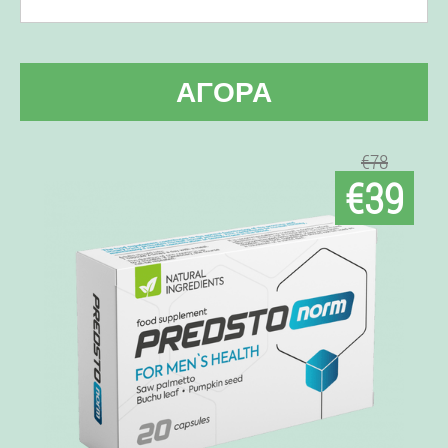
ΑΓΟΡΆ
€78
€39