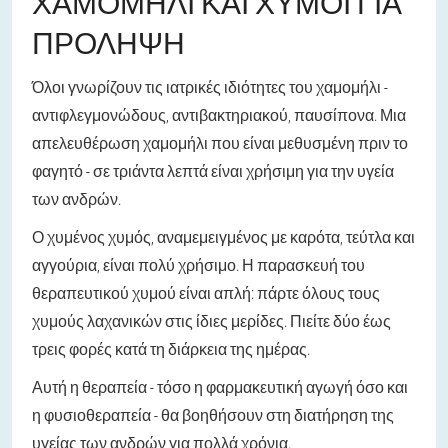
ΧΑΜΟΜΉΛΙ ΚΑΙ ΧΥΜΟΊ ΓΙΑ
ΠΡΌΛΗΨΗ
Όλοι γνωρίζουν τις ιατρικές ιδιότητες του χαμομήλι -
αντιφλεγμονώδους, αντιβακτηριακού, παυσίπονα. Μια
απελευθέρωση χαμομήλι που είναι μεθυσμένη πριν το
φαγητό - σε τριάντα λεπτά είναι χρήσιμη για την υγεία
των ανδρών.
Ο χυμένος χυμός, αναμεμειγμένος με καρότα, τεύτλα και
αγγούρια, είναι πολύ χρήσιμο. Η παρασκευή του
θεραπευτικού χυμού είναι απλή: πάρτε όλους τους
χυμούς λαχανικών στις ίδιες μερίδες. Πιείτε δύο έως
τρεις φορές κατά τη διάρκεια της ημέρας.
Αυτή η θεραπεία - τόσο η φαρμακευτική αγωγή όσο και
η φυσιοθεραπεία - θα βοηθήσουν στη διατήρηση της
υγείας των ανδρών για πολλά χρόνια.